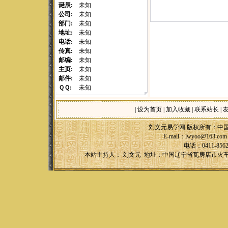
诞辰:
未知
公司:
未知
部门:
未知
地址:
未知
电话:
未知
传真:
未知
邮编:
未知
主页:
未知
邮件:
未知
ＱＱ:
未知
|
设为首页
|
加入收藏
|
联系站长
|
刘文元易学网 版权所有：中
E-mail：
lwyoo@163.com
电话：0411-856
本站主持人： 刘文元 地址：中国辽宁省瓦房店市火车站