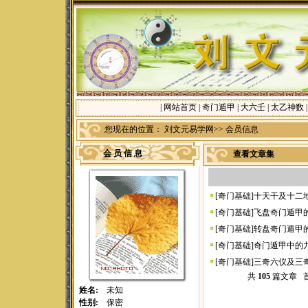
|
网站首页
|
奇门遁甲
|
大六壬
|
太乙神数
您现在的位置：
刘文元易学网
>> 会员信息
会 员 信 息
查看文章集
[
奇门基础
]
十天干及十二
[
奇门基础
]
飞盘奇门遁甲
[
奇门基础
]
转盘奇门遁甲
[
奇门基础
]
奇门遁甲中的
[
奇门基础
]
三奇六仪及三
共
105
篇文章
姓名:
未知
性别:
保密